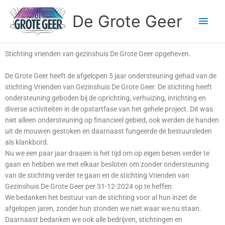
Ga
Hoo
De Grote Geer
naar
de
inhoud
Stichting vrienden van gezinshuis De Grote Geer opgeheven.
De Grote Geer heeft de afgelopen 5 jaar ondersteuning gehad van de
stichting Vrienden van Gezinshuis De Grote Geer. De stichting heeft
ondersteuning geboden bij de oprichting, verhuizing, inrichting en
diverse activiteiten in de opstartfase van het gehele project. Dit was
niet alleen ondersteuning op financieel gebied, ook werden de handen
uit de mouwen gestoken en daarnaast fungeerde de bestuursleden
als klankbord.
Nu we een paar jaar draaien is het tijd om op eigen benen verder te
gaan en hebben we met elkaar besloten om zonder ondersteuning
van de stichting verder te gaan en de stichting Vrienden van
Gezinshuis De Grote Geer per 31-12-2024 op te heffen.
We bedanken het bestuur van de stichting voor al hun inzet de
afgelopen jaren, zonder hun stonden we niet waar we nu staan.
Daarnaast bedanken we ook alle bedrijven, stichtingen en