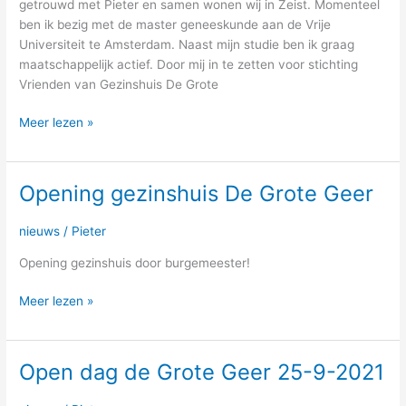
getrouwd met Pieter en samen wonen wij in Zeist. Momenteel
ben ik bezig met de master geneeskunde aan de Vrije
Universiteit te Amsterdam. Naast mijn studie ben ik graag
maatschappelijk actief. Door mij in te zetten voor stichting
Vrienden van Gezinshuis De Grote
Meer lezen »
Opening gezinshuis De Grote Geer
Opening
gezinshuis
De
nieuws
/
Pieter
Grote
Opening gezinshuis door burgemeester!
Geer
Meer lezen »
Open dag de Grote Geer 25-9-2021
Open
dag