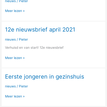
de
nieuws
/
Pieter
Grote
Meer lezen »
Geer
25-
9-
2021
12e nieuwsbrief april 2021
12e
nieuwsbrief
april
nieuws
/
Pieter
2021
Verhuisd en van start! 12e nieuwsbrief
Meer lezen »
Eerste jongeren in gezinshuis
Eerste
jongeren
in
nieuws
/
Pieter
gezinshuis
Meer lezen »