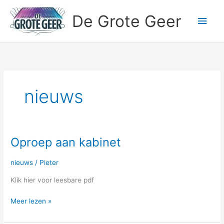
Ga
Hoo
De Grote Geer
naar
de
inhoud
nieuws
Oproep aan kabinet
Oproep
aan
kabinet
nieuws
/
Pieter
Klik hier voor leesbare pdf
Meer lezen »