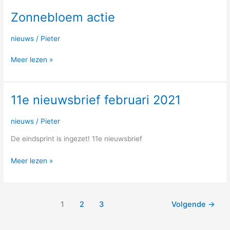
Zonnebloem actie
Zonnebloem
actie
nieuws
/
Pieter
Meer lezen »
11e nieuwsbrief februari 2021
11e
nieuwsbrief
februari
nieuws
/
Pieter
2021
De eindsprint is ingezet! 11e nieuwsbrief
Meer lezen »
1
2
3
Volgende
→