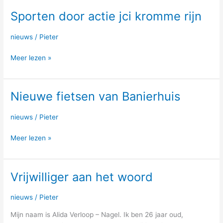
Sporten door actie jci kromme rijn
Sporten
door
actie
nieuws
/
Pieter
jci
Meer lezen »
kromme
rijn
Nieuwe fietsen van Banierhuis
Nieuwe
fietsen
van
nieuws
/
Pieter
Banierhuis
Meer lezen »
Vrijwilliger aan het woord
Vrijwilliger
aan
het
nieuws
/
Pieter
woord
Mijn naam is Alida Verloop – Nagel. Ik ben 26 jaar oud,