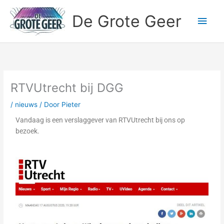
Ga
Hoo
De Grote Geer
naar
de
inhoud
RTVUtrecht bij DGG
/
nieuws
/ Door
Pieter
Vandaag is een verslaggever van RTVUtrecht bij ons op
bezoek.