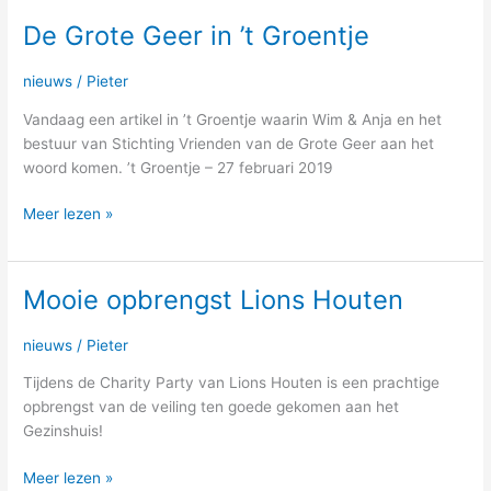
De Grote Geer in ’t Groentje
De
Grote
Geer
nieuws
/
Pieter
in
Vandaag een artikel in ’t Groentje waarin Wim & Anja en het
’t
bestuur van Stichting Vrienden van de Grote Geer aan het
Groentje
woord komen. ’t Groentje – 27 februari 2019
Meer lezen »
Mooie opbrengst Lions Houten
Mooie
opbrengst
Lions
nieuws
/
Pieter
Houten
Tijdens de Charity Party van Lions Houten is een prachtige
opbrengst van de veiling ten goede gekomen aan het
Gezinshuis!
Meer lezen »