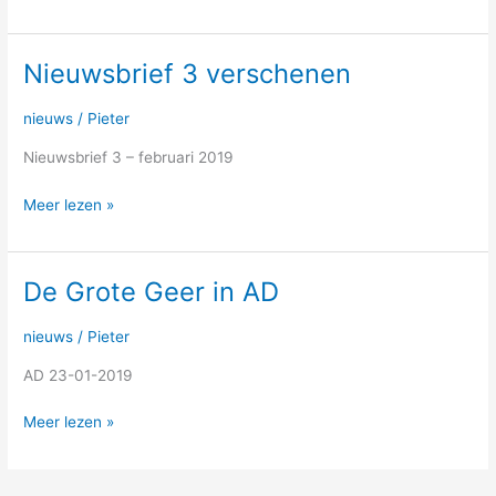
Nieuwsbrief 3 verschenen
Nieuwsbrief
3
verschenen
nieuws
/
Pieter
Nieuwsbrief 3 – februari 2019
Meer lezen »
De Grote Geer in AD
De
Grote
Geer
nieuws
/
Pieter
in
AD 23-01-2019
AD
Meer lezen »