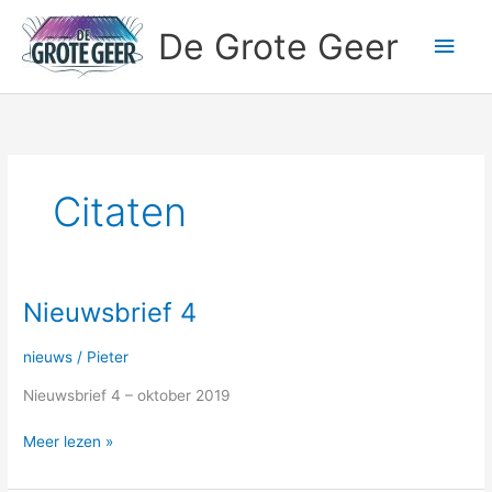
Ga
Hoo
De Grote Geer
naar
de
inhoud
Citaten
Nieuwsbrief 4
Nieuwsbrief
4
nieuws
/
Pieter
Nieuwsbrief 4 – oktober 2019
Meer lezen »